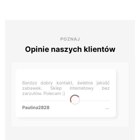
POZNAJ
Opinie naszych klientów
Bardzo dobry kontakt, świetna jakość
zabawek. Sklep internetowy bez
zarzutów. Polecam :)
Paulina2828