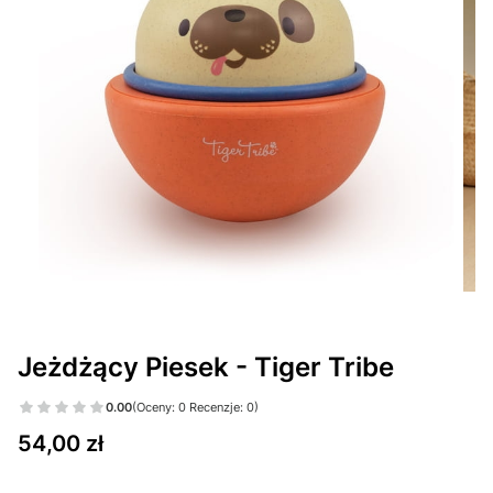
Jeżdżący Piesek - Tiger Tribe
0.00
(Oceny: 0 Recenzje: 0)
Cena
54,00 zł