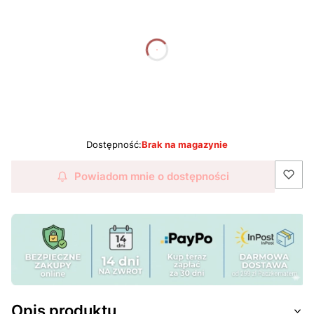
dnia
godziny
minuty
sekundy
Dostępność:
Brak na magazynie
Powiadom mnie o dostępności
Opis produktu