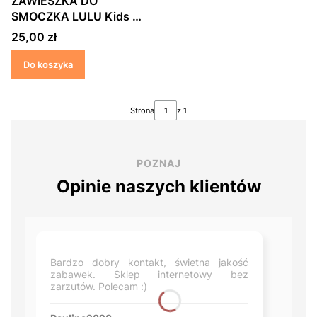
ZAWIESZKA DO
SMOCZKA LULU Kids &
Baby PLECIONA
Cena
25,00 zł
NIEBIESKA
Do koszyka
Strona
z 1
POZNAJ
Opinie naszych klientów
Bardzo dobry kontakt, świetna jakość
zabawek. Sklep internetowy bez
zarzutów. Polecam :)