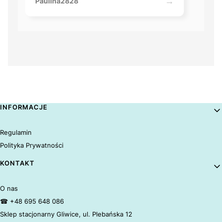
Paulina2828
Linki w stopce
INFORMACJE
Regulamin
Polityka Prywatności
KONTAKT
O nas
☎ +48 695 648 086
Sklep stacjonarny Gliwice, ul. Plebańska 12