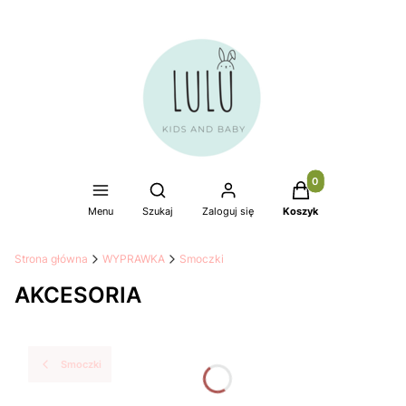
Produkty w koszyku
Otwórz wyszukiwarkę
Menu
Szukaj
Zaloguj się
Koszyk
Strona główna
WYPRAWKA
Smoczki
AKCESORIA
Smoczki