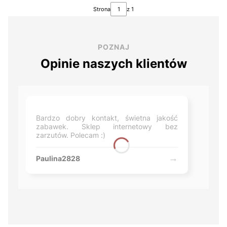
Strona
z 1
POZNAJ
Opinie naszych klientów
Bardzo dobry kontakt, świetna jakość
zabawek. Sklep internetowy bez
zarzutów. Polecam :)
Paulina2828