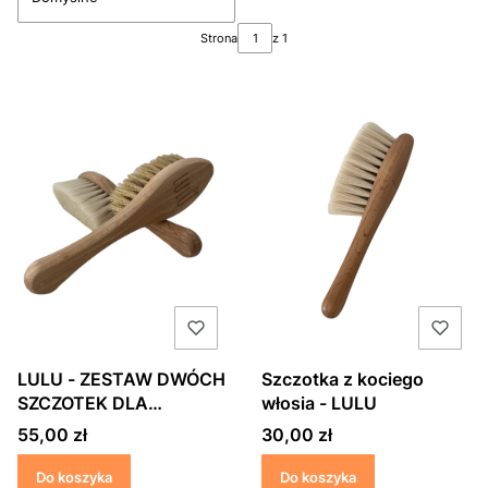
Strona
z 1
LULU - ZESTAW DWÓCH
Szczotka z kociego
SZCZOTEK DLA
włosia - LULU
NIEMOWLĄT
Cena
Cena
55,00 zł
30,00 zł
Do koszyka
Do koszyka