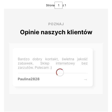
Strona
z 1
POZNAJ
Opinie naszych klientów
Bardzo dobry kontakt, świetna jakość
zabawek. Sklep internetowy bez
zarzutów. Polecam :)
Paulina2828