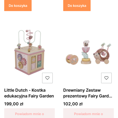
Do koszyka
Do koszyka
Little Dutch - Kostka
Drewniany Zestaw
edukacyjna Fairy Garden
prezentowy Fairy Garden
- Little Dutch
Cena
Cena
199,00 zł
102,00 zł
Powiadom mnie o
Powiadom mnie o