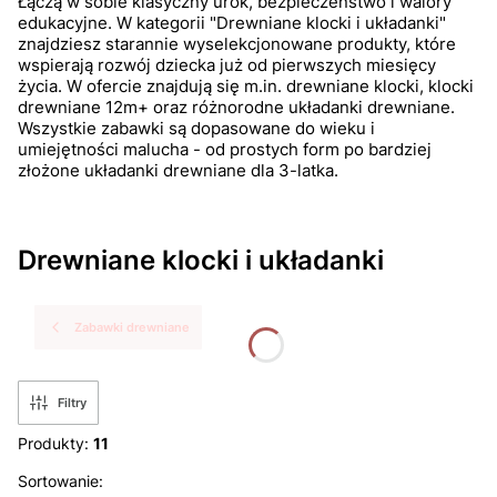
Łączą w sobie klasyczny urok, bezpieczeństwo i walory
edukacyjne. W kategorii "Drewniane klocki i układanki"
znajdziesz starannie wyselekcjonowane produkty, które
wspierają rozwój dziecka już od pierwszych miesięcy
życia. W ofercie znajdują się m.in. drewniane klocki, klocki
drewniane 12m+ oraz różnorodne układanki drewniane.
Wszystkie zabawki są dopasowane do wieku i
umiejętności malucha - od prostych form po bardziej
złożone układanki drewniane dla 3-latka.
Drewniane klocki i układanki
Zabawki drewniane
Filtry
Produkty:
11
Lista produktów
Sortowanie: