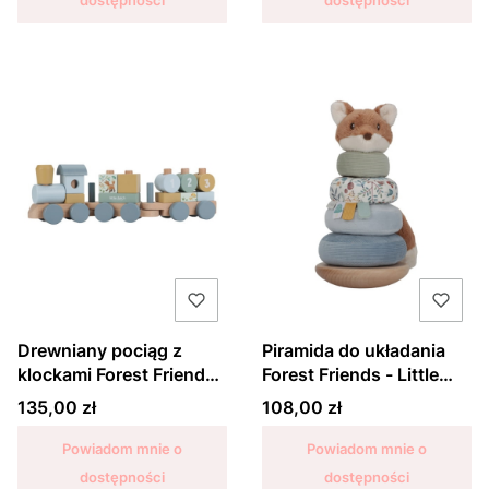
Drewniany pociąg z
Piramida do układania
klockami Forest Friends -
Forest Friends - Little
Little Dutch
Dutch
Cena
Cena
135,00 zł
108,00 zł
Powiadom mnie o
Powiadom mnie o
dostępności
dostępności