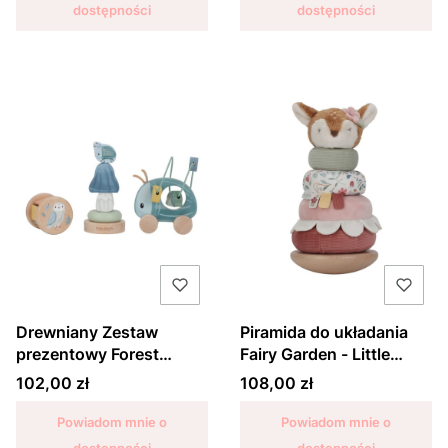
dostępności
dostępności
Drewniany Zestaw
Piramida do układania
prezentowy Forest
Fairy Garden - Little
Friends - Little Dutch
Dutch
Cena
Cena
102,00 zł
108,00 zł
Powiadom mnie o
Powiadom mnie o
dostępności
dostępności