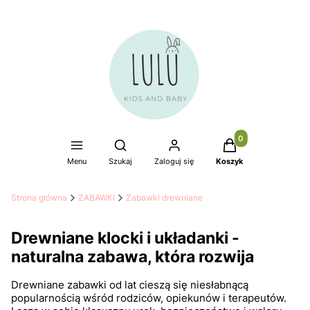
Produkty w koszyku
Otwórz wyszukiwarkę
Menu
Szukaj
Zaloguj się
Koszyk
Strona główna
ZABAWKI
Zabawki drewniane
Drewniane klocki i układanki -
naturalna zabawa, która rozwija
Drewniane zabawki od lat cieszą się niesłabnącą
popularnością wśród rodziców, opiekunów i terapeutów.