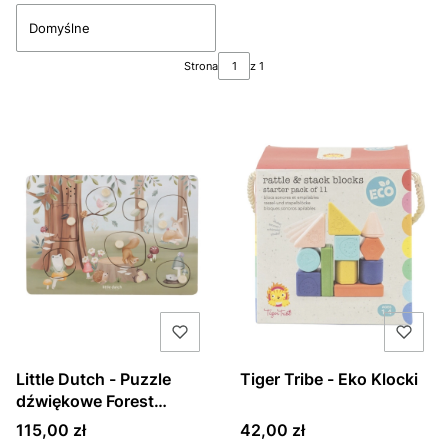
Domyślne
Strona
z 1
Little Dutch - Puzzle
Tiger Tribe - Eko Klocki
dźwiękowe Forest
Friends FSC
Cena
Cena
115,00 zł
42,00 zł