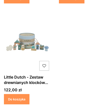
Little Dutch - Zestaw
drewnianych klocków
Forest Friends
Cena
122,00 zł
Do koszyka