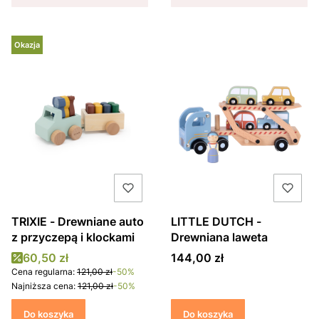
Okazja
TRIXIE - Drewniane auto
LITTLE DUTCH -
z przyczepą i klockami
Drewniana laweta
Cena promocyjna
Cena
60,50 zł
144,00 zł
Cena regularna:
121,00 zł
-50%
Najniższa cena:
121,00 zł
-50%
Do koszyka
Do koszyka