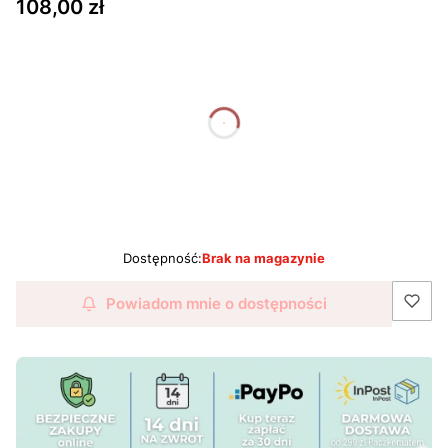
Cena
108,00 zł
dnia
godziny
minuty
sekundy
Dostępność:
Brak na magazynie
Powiadom mnie o dostępności