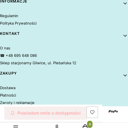
Linki w stopce
INFORMACJE
Regulamin
Polityka Prywatności
KONTAKT
O nas
☎ +48 695 648 086
Sklep stacjonarny Gliwice, ul. Plebańska 12
ZAKUPY
Dostawa
Płatności
Zwroty i reklamacje
Powiadom mnie o dostępności
Produkty w koszyku: 0.