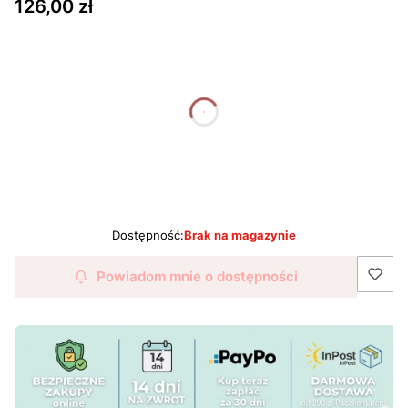
Cena
126,00 zł
dnia
godziny
minuty
sekundy
Dostępność:
Brak na magazynie
Powiadom mnie o dostępności