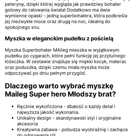
pelerynę, dzięki której wygląda jak prawdziwy bohater
gotowy do ratowania świata! Dodatkowo ma dwie
wymienne opaski - jedną superbohatera, która podkreśla
jej niezwykłe moce oraz drugą na noc, idealną do
spokojnego snu.
Myszka w eleganckim pudełku z pościelą
Myszka Superbohater MAileg mieszka w wyjątkowym
pudełku po cygarach, które pełni funkcję jej przytulnego
łóżeczka. W zestawie znajduje się miękki kocyk, materac
oraz poduszka, dzięki czemu miała myszka może
odpoczywać po dniu pełnym przygód.
Dlaczego warto wybrać myszkę
Maileg Super hero Młodszy brat?
Ręcznie wykończona - dbałość o każdy detal i
najwyższa jakość wykonania.
Unikalny design - skandynawski styl i oryginalne
akcesoria
Kreatywna zabawa - pobudza wyobraźnię i zachęca
do odgrywania ról