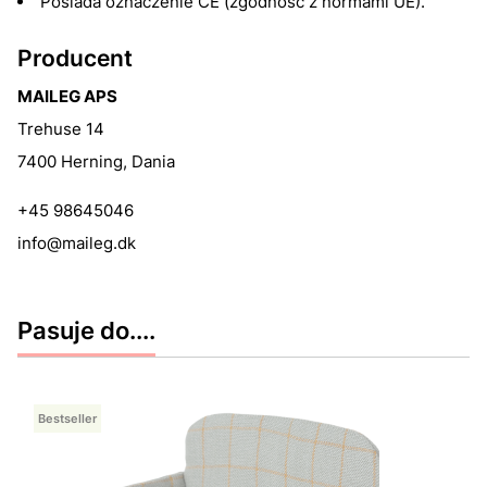
Posiada oznaczenie CE (zgodność z normami UE).
Producent
MAILEG APS
Trehuse 14
7400 Herning, Dania
+45 98645046
info@maileg.dk
Pasuje do....
Bestseller