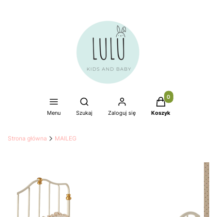
Produkty w koszyku
Otwórz wyszukiwarkę
Menu
Szukaj
Zaloguj się
Koszyk
Strona główna
MAILEG