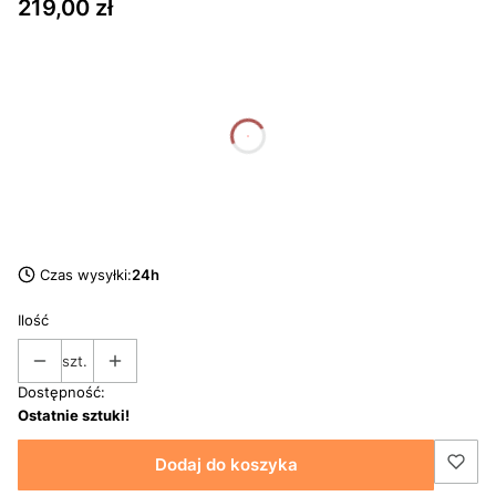
Cena
219,00 zł
dnia
godziny
minuty
sekundy
Czas wysyłki:
24h
Ilość
szt.
Dostępność:
Ostatnie sztuki!
Dodaj do koszyka