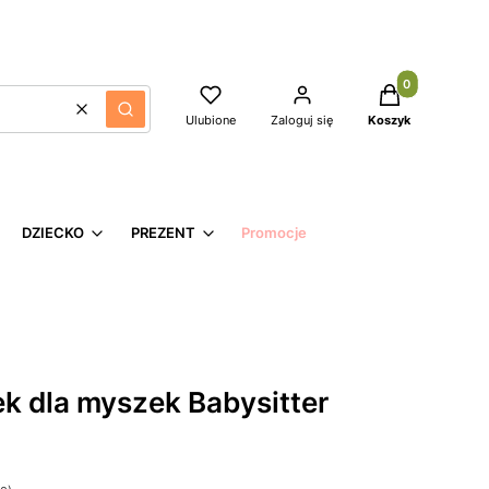
Produkty w kos
Ulubione
Zaloguj się
Koszyk
Wyczyść
Szukaj
DZIECKO
PREZENT
Promocje
ek dla myszek Babysitter