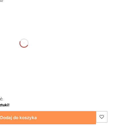
 0)
a
godziny
minuty
sekundy
ć:
ztuki!
Dodaj do koszyka