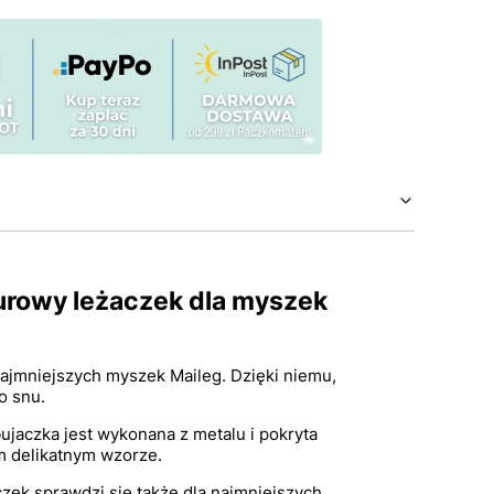
urowy leżaczek dla myszek
najmniejszych myszek Maileg. Dzięki niemu,
do snu.
ujaczka jest wykonana z metalu i pokryta
m delikatnym wzorze.
zek sprawdzi się także dla najmniejszych