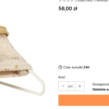
0.00
(Oceny: 0 Recenzje:
Cena
56,00 zł
dni
Czas wysyłki:
24h
Ilość
Dostępnoś
szt.
Ostatnie s