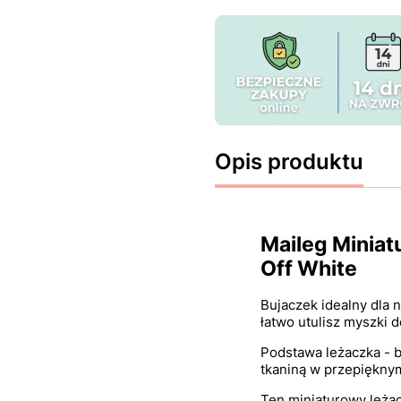
Opis produktu
Maileg Miniat
Off White
Bujaczek idealny dla 
łatwo utulisz myszki 
Podstawa leżaczka - b
tkaniną w przepiękny
Ten miniaturowy leżac