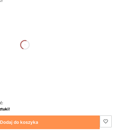
0)
a
godziny
minuty
sekundy
ć:
ztuki!
Dodaj do koszyka