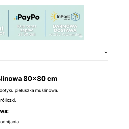
ślinowa 80x80 cm
 dotyku pieluszka muślinowa.
róliczki.
owa:
odbijania