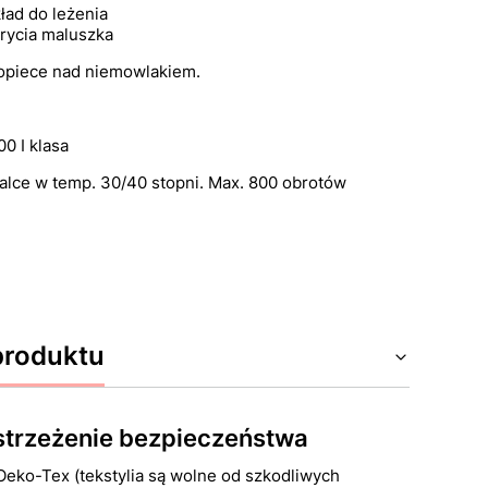
kład do leżenia
krycia maluszka
 opiece nad niemowlakiem.
0 I klasa
ralce w temp. 30/40 stopni. Max. 800 obrotów
produktu
ostrzeżenie bezpieczeństwa
 Oeko-Tex (tekstylia są wolne od szkodliwych