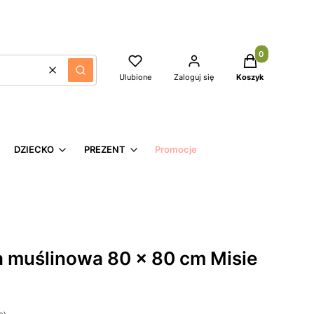
Produkty w kos
Ulubione
Zaloguj się
Koszyk
Wyczyść
Szukaj
DZIECKO
PREZENT
Promocje
a muślinowa 80 x 80 cm Misie