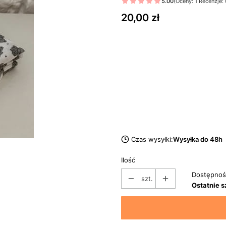
5.00
(Oceny: 1 Recenzje: 
Cena
20,00 zł
dni
Czas wysyłki:
Wysyłka do 48h
Ilość
Dostępnoś
szt.
Ostatnie s