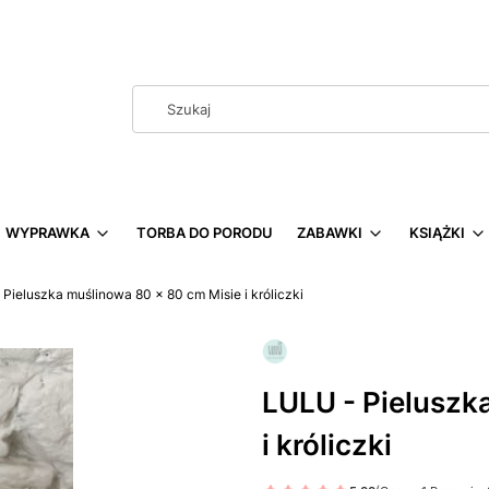
WYPRAWKA
TORBA DO PORODU
ZABAWKI
KSIĄŻKI
Pieluszka muślinowa 80 x 80 cm Misie i króliczki
LULU - Pieluszk
i króliczki