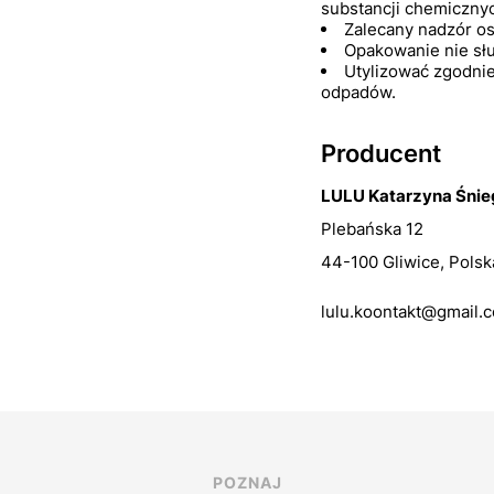
substancji chemicznyc
Zalecany nadzór os
Opakowanie nie sł
Utylizować zgodnie
odpadów.
Producent
LULU Katarzyna Śni
Plebańska 12
44-100 Gliwice, Polsk
lulu.koontakt@gmail.
POZNAJ