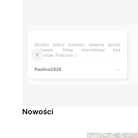
Bardzo dobry kontakt, świetna jakość
zabawek. Sklep internetowy bez
zarzutów. Polecam :)
Paulina2828
Nowości