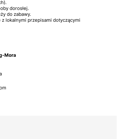
h).
oby dorosłej.
uży do zabawy.
 z lokalnymi przepisami dotyczącymi
eg-Mora
a
com