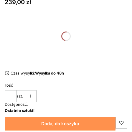
Cena
239,00 zł
dnia
godziny
minuty
sekundy
Czas wysyłki:
Wysyłka do 48h
Ilość
szt.
Dostępność:
Ostatnie sztuki!
Dodaj do koszyka