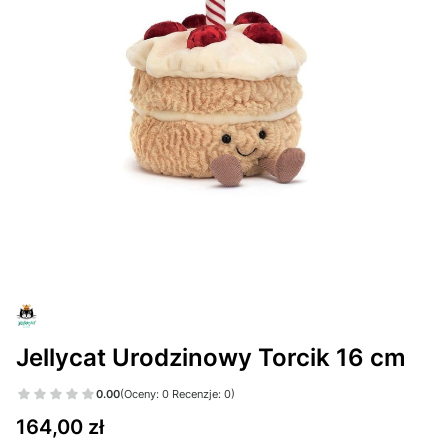
Jellycat Urodzinowy Torcik 16 cm
0.00
(Oceny: 0 Recenzje: 0)
Cena
164,00 zł