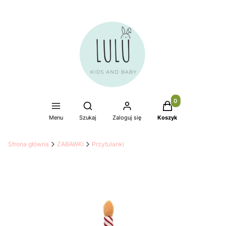
Produkty w koszyku
Otwórz wyszukiwarkę
Menu
Szukaj
Zaloguj się
Koszyk
Strona główna
ZABAWKI
Przytulanki