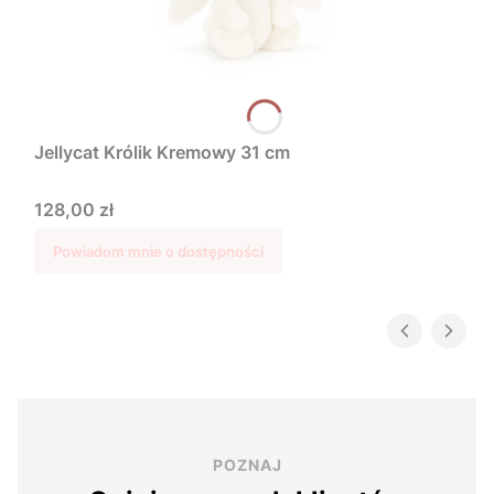
Jellycat Królik Kremowy 31 cm
Cena
128,00 zł
Powiadom mnie o dostępności
POZNAJ