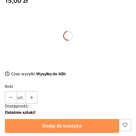
Cena
15,00 zł
dnia
godziny
minuty
sekundy
Czas wysyłki:
Wysyłka do 48h
Ilość
szt.
Dostępność:
Ostatnie sztuki!
Dodaj do koszyka