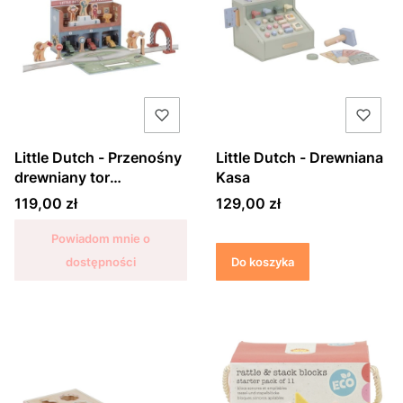
Little Dutch - Przenośny
Little Dutch - Drewniana
drewniany tor
Kasa
wyścigowy
Cena
Cena
119,00 zł
129,00 zł
Powiadom mnie o
dostępności
Do koszyka