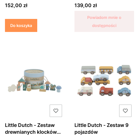
SZT
Cena
Cena
152,00 zł
139,00 zł
Powiadom mnie o
Do koszyka
dostępności
Little Dutch - Zestaw
Little Dutch - Zestaw 9
drewnianych klocków
pojazdów
Forest Friends