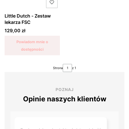
Little Dutch - Zestaw
lekarza FSC
Cena
129,00 zł
Powiadom mnie o
dostępności
Strona
z 1
POZNAJ
Opinie naszych klientów