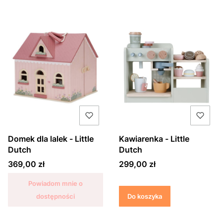
Domek dla lalek - Little
Kawiarenka - Little
Dutch
Dutch
Cena
Cena
369,00 zł
299,00 zł
Powiadom mnie o
dostępności
Do koszyka