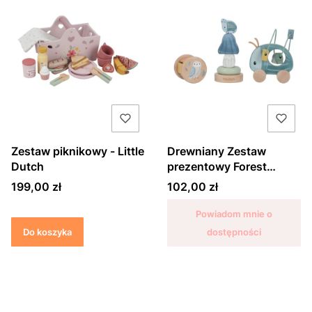
Zestaw piknikowy - Little
Drewniany Zestaw
Dutch
prezentowy Forest
Friends - Little Dutch
Cena
Cena
199,00 zł
102,00 zł
Powiadom mnie o
Do koszyka
dostępności