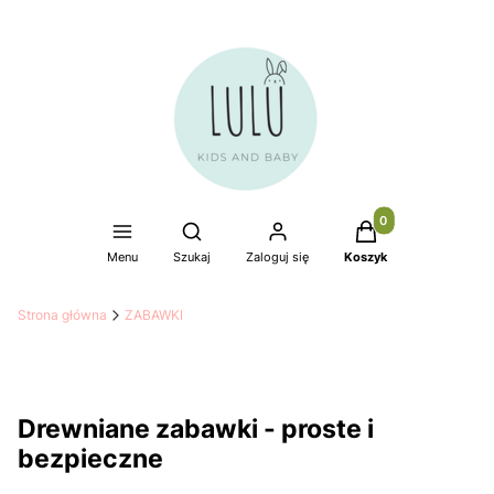
Produkty w koszyku
Otwórz wyszukiwarkę
Menu
Szukaj
Zaloguj się
Koszyk
Strona główna
ZABAWKI
Drewniane zabawki - proste i
bezpieczne