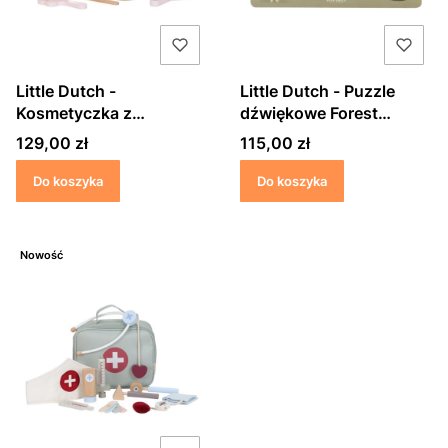
Little Dutch -
Little Dutch - Puzzle
Kosmetyczka z
dźwiękowe Forest
akcesoriami Beauty
Friends FSC
Cena
Cena
129,00 zł
115,00 zł
Case FCS
Do koszyka
Do koszyka
Nowość