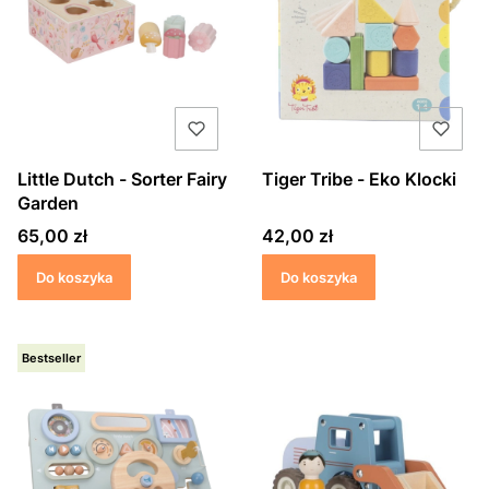
Little Dutch - Sorter Fairy
Tiger Tribe - Eko Klocki
Garden
Cena
Cena
65,00 zł
42,00 zł
Do koszyka
Do koszyka
Bestseller