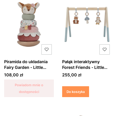
Piramida do układania
Pałąk interaktywny
Fairy Garden - Little
Forest Friends - Little
Dutch
Dutch
Cena
Cena
108,00 zł
255,00 zł
Powiadom mnie o
dostępności
Do koszyka