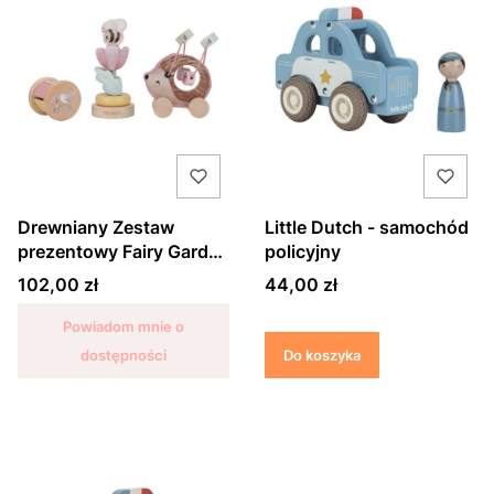
Drewniany Zestaw
Little Dutch - samochód
prezentowy Fairy Garden
policyjny
- Little Dutch
Cena
Cena
102,00 zł
44,00 zł
Powiadom mnie o
dostępności
Do koszyka