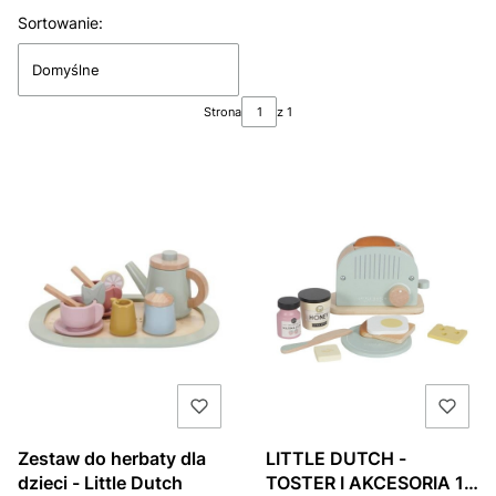
Lista produktów
Sortowanie:
Domyślne
Strona
z 1
Zestaw do herbaty dla
LITTLE DUTCH -
dzieci - Little Dutch
TOSTER I AKCESORIA 10