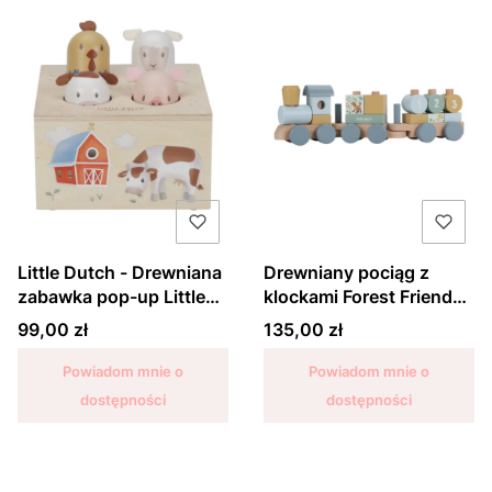
Little Dutch - Drewniana
Drewniany pociąg z
zabawka pop-up Little
klockami Forest Friends -
Farm
Little Dutch
Cena
Cena
99,00 zł
135,00 zł
Powiadom mnie o
Powiadom mnie o
dostępności
dostępności