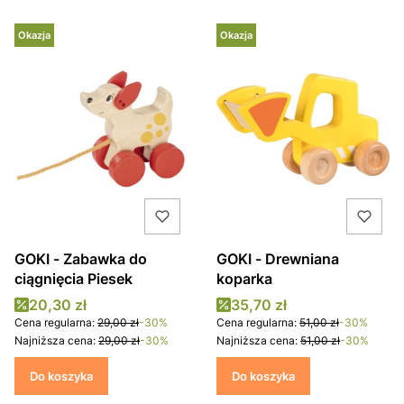
Okazja
Okazja
GOKI - Zabawka do
GOKI - Drewniana
ciągnięcia Piesek
koparka
Cena promocyjna
Cena promocyjna
20,30 zł
35,70 zł
Cena regularna:
29,00 zł
-30%
Cena regularna:
51,00 zł
-30%
Najniższa cena:
29,00 zł
-30%
Najniższa cena:
51,00 zł
-30%
Do koszyka
Do koszyka