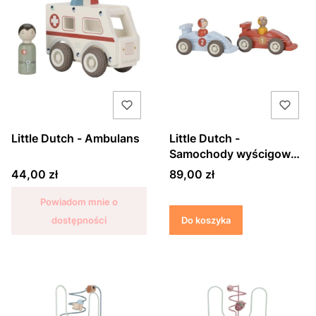
Little Dutch - Ambulans
Little Dutch -
Samochody wyścigowe
2 sztuki
Cena
Cena
44,00 zł
89,00 zł
Powiadom mnie o
dostępności
Do koszyka