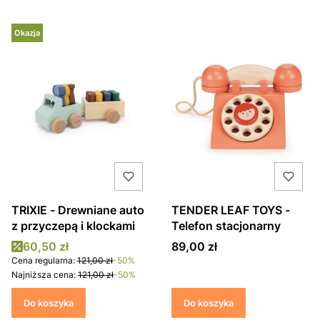
Okazja
TRIXIE - Drewniane auto
TENDER LEAF TOYS -
z przyczepą i klockami
Telefon stacjonarny
Cena promocyjna
Cena
60,50 zł
89,00 zł
Cena regularna:
121,00 zł
-50%
Najniższa cena:
121,00 zł
-50%
Do koszyka
Do koszyka