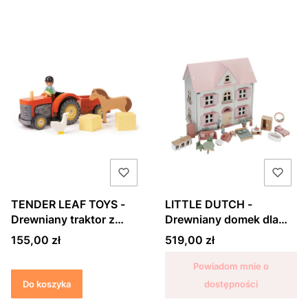
TENDER LEAF TOYS -
LITTLE DUTCH -
Drewniany traktor z
Drewniany domek dla
przyczepą
lalek
Cena
Cena
155,00 zł
519,00 zł
Powiadom mnie o
Do koszyka
dostępności