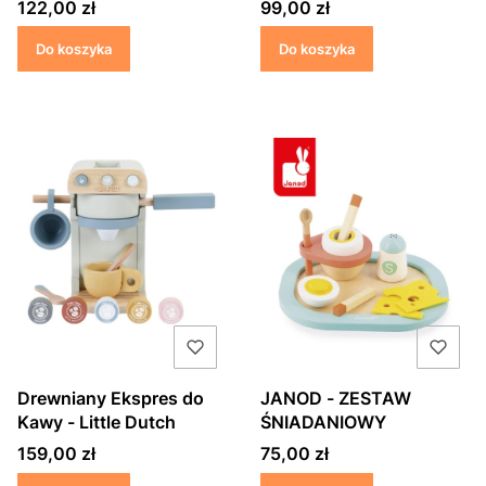
Cena
Cena
122,00 zł
99,00 zł
Do koszyka
Do koszyka
Drewniany Ekspres do
JANOD - ZESTAW
Kawy - Little Dutch
ŚNIADANIOWY
Cena
Cena
159,00 zł
75,00 zł