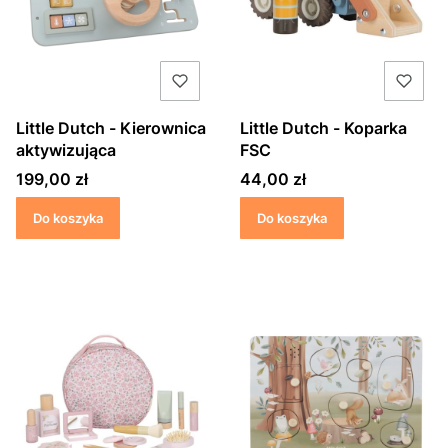
Little Dutch - Kierownica
Little Dutch - Koparka
aktywizująca
FSC
Cena
Cena
199,00 zł
44,00 zł
Do koszyka
Do koszyka