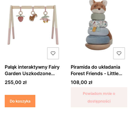
Pałąk interaktywny Fairy
Piramida do układania
Garden Uszkodzone
Forest Friends - Little
pudełko- Little Dutch
Dutch
Cena
Cena
255,00 zł
108,00 zł
Powiadom mnie o
Do koszyka
dostępności