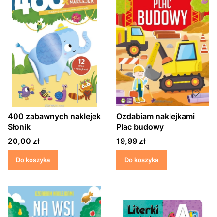
400 zabawnych naklejek
Ozdabiam naklejkami
Słonik
Plac budowy
Cena
Cena
20,00 zł
19,99 zł
Do koszyka
Do koszyka