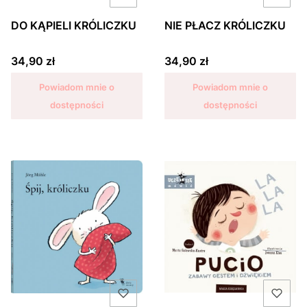
DO KĄPIELI KRÓLICZKU
NIE PŁACZ KRÓLICZKU
Cena
Cena
34,90 zł
34,90 zł
Powiadom mnie o
Powiadom mnie o
dostępności
dostępności