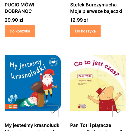
PUCIO MÓWI
Stefek Burczymucha
DOBRANOC
Moje pierwsze bajeczki
Cena
Cena
29,90 zł
12,99 zł
Do koszyka
Do koszyka
My jesteśmy krasnoludki
Pan Toti i plątacze