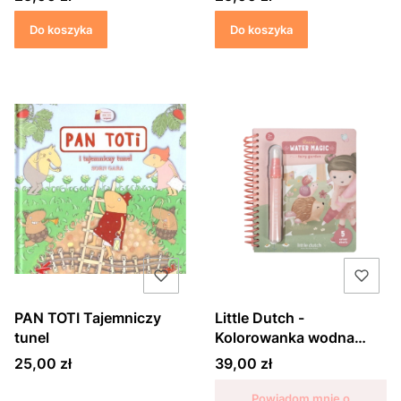
Do koszyka
Do koszyka
PAN TOTI Tajemniczy
Little Dutch -
tunel
Kolorowanka wodna
Rosa & Friends
Cena
Cena
25,00 zł
39,00 zł
Powiadom mnie o