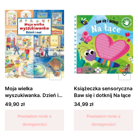
Moja wielka
Książeczka sensoryczna
wyszukiwanka. Dzień i
Baw się i dotknij Na łące
noc
Cena
Cena
49,90 zł
34,99 zł
Powiadom mnie o
Powiadom mnie o
dostępności
dostępności