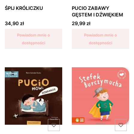
ŚPIJ KRÓLICZKU
PUCIO ZABAWY
GĘSTEM I DŹWIĘKIEM
Cena
Cena
34,90 zł
29,99 zł
Powiadom mnie o
Powiadom mnie o
dostępności
dostępności