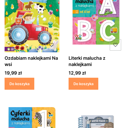
Ozdabiam naklejkami Na
Literki malucha z
wsi
naklejkami
Cena
Cena
19,99 zł
12,99 zł
Do koszyka
Do koszyka