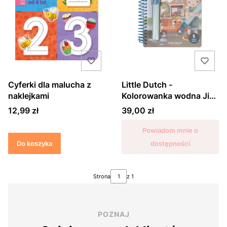
Cyferki dla malucha z
Little Dutch -
naklejkami
Kolorowanka wodna Jim
& Friends
Cena
Cena
12,99 zł
39,00 zł
Powiadom mnie o
Do koszyka
dostępności
Strona
z 1
POZNAJ