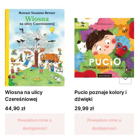
Wiosna na ulicy
Pucio poznaje kolory i
Czereśniowej
dźwięki
Cena
Cena
44,90 zł
29,99 zł
Powiadom mnie o
Powiadom mnie o
dostępności
dostępności