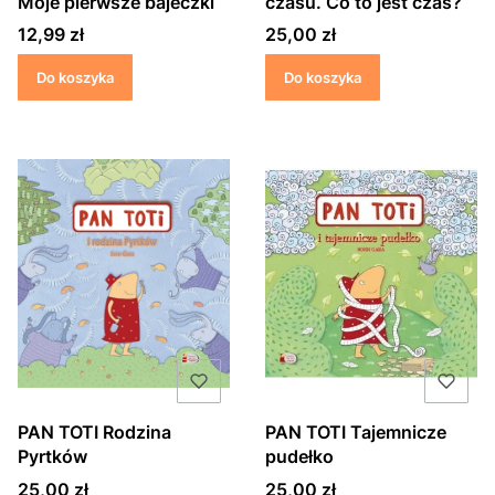
Moje pierwsze bajeczki
czasu. Co to jest czas?
Cena
Cena
12,99 zł
25,00 zł
Do koszyka
Do koszyka
PAN TOTI Rodzina
PAN TOTI Tajemnicze
Pyrtków
pudełko
Cena
Cena
25,00 zł
25,00 zł