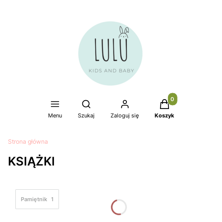
Produkty w koszyku
Otwórz wyszukiwarkę
Menu
Szukaj
Zaloguj się
Koszyk
Strona główna
KSIĄŻKI
Pamiętnik
1