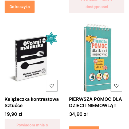
Do koszyka
dostępności
Książeczka kontrastowa
PIERWSZA POMOC DLA
Sztućce
DZIECI I NIEMOWLĄT
Cena
Cena
19,90 zł
34,90 zł
Powiadom mnie o